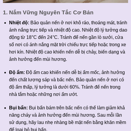
1. Nắm Vững Nguyên Tắc Cơ Bản
Nhiệt độ:
Bảo quản nến ở nơi khô ráo, thoáng mát, tránh
ánh nắng trực tiếp và nhiệt độ cao. Nhiệt độ lý tưởng dao
động từ 18°C đến 24°C. Tránh để nến gần lò sưởi, cửa
sổ nơi có ánh nắng mặt trời chiếu trực tiếp hoặc trong xe
hơi kín. Nhiệt độ cao khiến nến dễ bị chảy, biến dạng và
ảnh hưởng đến mùi hương.
Độ ẩm:
Độ ẩm cao khiến nến dễ bị ẩm mốc, ảnh hưởng
đến chất lượng sáp và bấc nến. Bảo quản nến ở nơi có
độ ẩm thấp, lý tưởng là dưới 60%. Tránh để nến trong
nhà tắm hoặc những nơi ẩm ướt.
Bụi bẩn:
Bụi bẩn bám trên bấc nến có thể làm giảm khả
năng cháy và ảnh hưởng đến mùi hương. Sau mỗi lần
sử dụng, hãy lau nhẹ nhàng bề mặt nến bằng khăn mềm
để loại bỏ bụi bẩn.