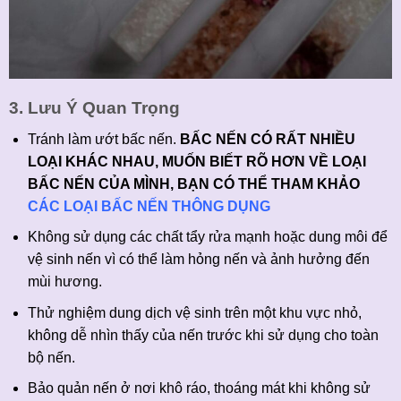
3. Lưu Ý Quan Trọng
Tránh làm ướt bấc nến.
BẤC NẾN CÓ RẤT NHIỀU
LOẠI KHÁC NHAU, MUỐN BIẾT RÕ HƠN VỀ LOẠI
BẤC NẾN CỦA MÌNH, BẠN CÓ THỂ THAM KHẢO
CÁC LOẠI BẤC NẾN THÔNG DỤNG
Không sử dụng các chất tẩy rửa mạnh hoặc dung môi để
vệ sinh nến vì có thể làm hỏng nến và ảnh hưởng đến
mùi hương.
Thử nghiệm dung dịch vệ sinh trên một khu vực nhỏ,
không dễ nhìn thấy của nến trước khi sử dụng cho toàn
bộ nến.
Bảo quản nến ở nơi khô ráo, thoáng mát khi không sử