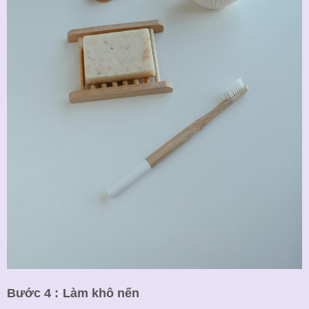
Bước 4 :
:
Làm khô nến