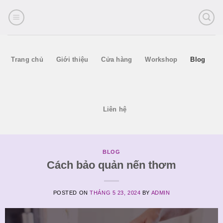
Skip
to
content
Trang chủ
Giới thiệu
Cửa hàng
Workshop
Blog
Liên hệ
BLOG
Cách bảo quản nến thơm
POSTED ON
THÁNG 5 23, 2024
BY
ADMIN