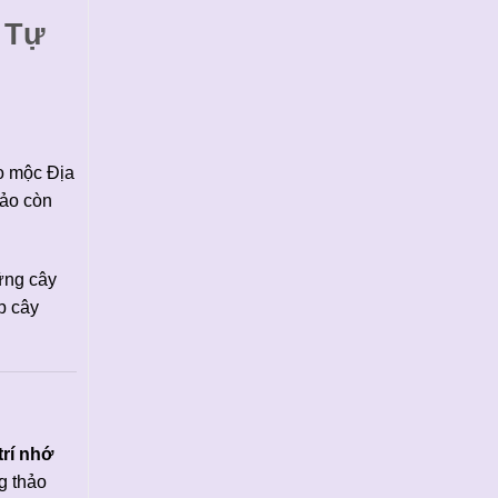
 Tự
ảo mộc Địa
hảo còn
ững cây
p cây
trí nhớ
g thảo