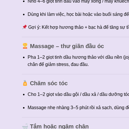
Nhỏ 4–6 giọt tinh dầu vào máy xông / máy khuếch
Dùng khi làm việc, học bài hoặc vào buổi sáng để
Gợi ý: Kết hợp hương thảo + bạc hà để tăng sự t
Massage – thư giãn đầu óc
Pha 1–2 giọt tinh dầu hương thảo với dầu nền (jo
chân để giảm stress, đau đầu.
Chăm sóc tóc
Cho 1–2 giọt vào dầu gội / dầu xả / dầu dưỡng tó
Massage nhẹ nhàng 3–5 phút rồi xả sạch, dùng đề
Tắm hoặc ngâm chân