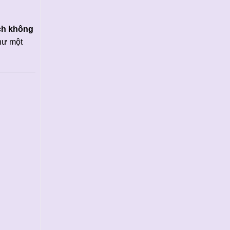
ch không
hư một