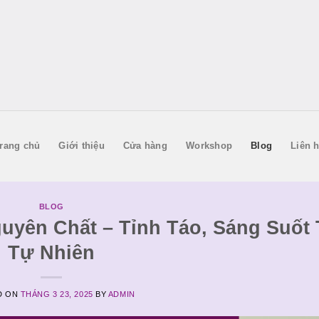
rang chủ
Giới thiệu
Cửa hàng
Workshop
Blog
Liên 
BLOG
yên Chất – Tỉnh Táo, Sáng Suốt
Tự Nhiên
D ON
THÁNG 3 23, 2025
BY
ADMIN