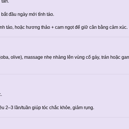
 tán.
 bắt đầu ngày mới tỉnh táo.
ỉnh táo, hoặc hương thảo + cam ngọt để giữ cân bằng cảm xúc.
joba, olive), massage nhẹ nhàng lên vùng cổ gáy, trán hoặc ga
c.
u 2–3 lần/tuần giúp tóc chắc khỏe, giảm rụng.