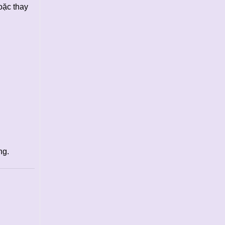
oặc thay
ng.