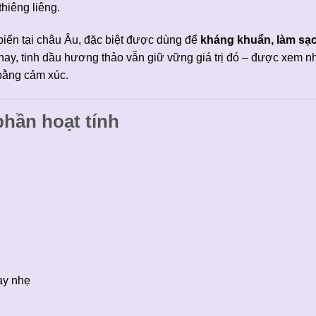
hiêng liêng.
biến tại châu Âu, đặc biệt được dùng để
kháng khuẩn, làm sạ
nay, tinh dầu hương thảo vẫn giữ vững giá trị đó – được xem n
 bằng cảm xúc.
phần hoạt tính
ay nhẹ