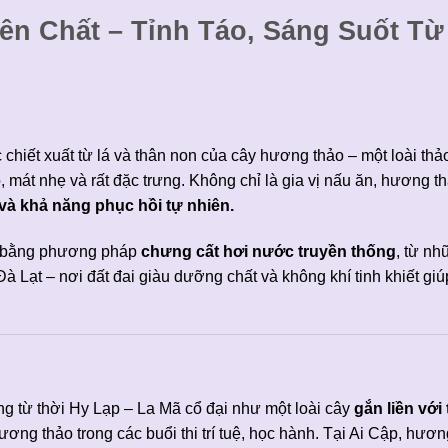
n Chất – Tỉnh Táo, Sáng Suốt Từ
 chiết xuất từ lá và thân non của cây hương thảo – một loài th
mát nhẹ và rất đặc trưng. Không chỉ là gia vị nấu ăn, hương t
 và khả năng phục hồi tự nhiên.
ất bằng phương pháp
chưng cất hơi nước truyền thống
, từ nh
à Lạt – nơi đất đai giàu dưỡng chất và không khí tinh khiết giú
g từ thời Hy Lạp – La Mã cổ đại như một loài cây
gắn liền với 
ơng thảo trong các buổi thi trí tuệ, học hành. Tại Ai Cập, hươn