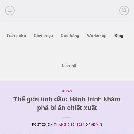
Skip
to
content
Trang chủ
Giới thiệu
Cửa hàng
Workshop
Blog
Liên hệ
BLOG
Thế giới tinh dầu: Hành trình khám
phá bí ẩn chiết xuất
POSTED ON
THÁNG 5 23, 2024
BY
ADMIN