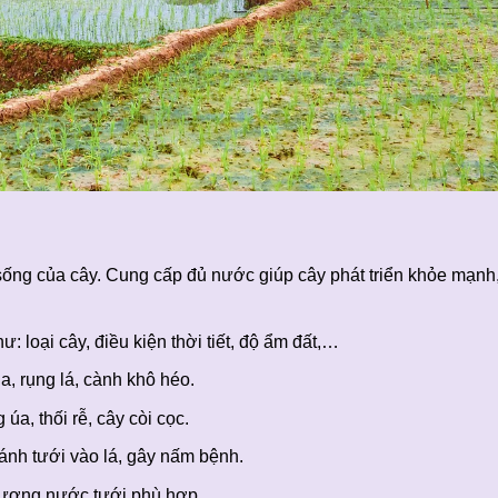
 sống của cây. Cung cấp đủ nước giúp cây phát triển khỏe mạn
: loại cây, điều kiện thời tiết, độ ẩm đất,…
a, rụng lá, cành khô héo.
úa, thối rễ, cây còi cọc.
nh tưới vào lá, gây nấm bệnh.
lượng nước tưới phù hợp.