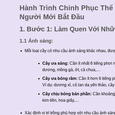
Hành Trình Chinh Phục Thế 
Người Mới Bắt Đầu
1. Bước 1: Làm Quen Với Nh
1.1 Ánh sáng:
Mỗi loại cây có nhu cầu ánh sáng khác nhau, đượ
Cây ưa sáng:
Cần ít nhất 6 tiếng phơi
dương, mồng gà, ớt, cà chua,…
Cây ưa bóng râm:
Cần ít hơn 6 tiếng p
Ví dụ: dương xỉ, cỏ lan dạ yến thảo, cây
Cây chịu bóng bán phần:
Cần khoảng 3
kim tiền, hoa giấy,…
Xác định vị trí trồng phù hợp với nhu cầu ánh sán