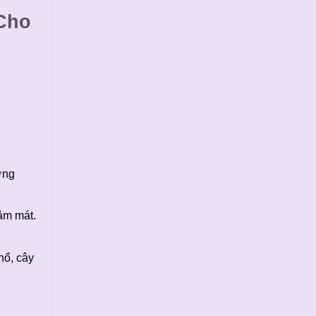
 Cho
ớng
râm mát.
hổ, cây