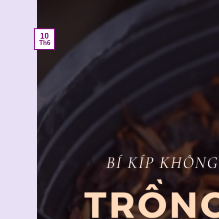
10
Th6