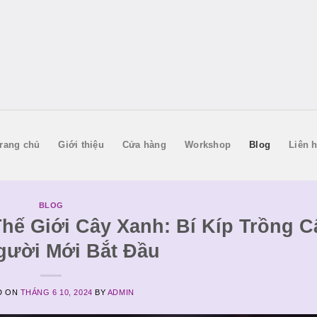
rang chủ
Giới thiệu
Cửa hàng
Workshop
Blog
Liên 
BLOG
hế Giới Cây Xanh: Bí Kíp Trồng C
gười Mới Bắt Đầu
D ON
THÁNG 6 10, 2024
BY
ADMIN