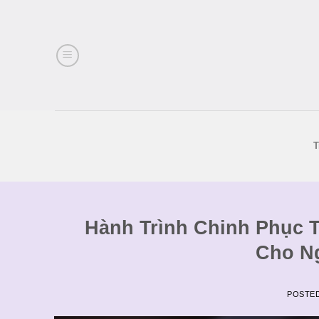
Skip
to
content
T
Hành Trình Chinh Phục T
Cho N
POSTE