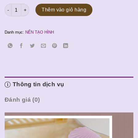
gốc
hiện
Nến tạo hình Vỏ Sò số lượng
là:
tại
Thêm vào giỏ hàng
100.000 ₫.
là:
90.000 ₫.
Danh mục:
NẾN TẠO HÌNH
Thông tin dịch vụ
Đánh giá (0)