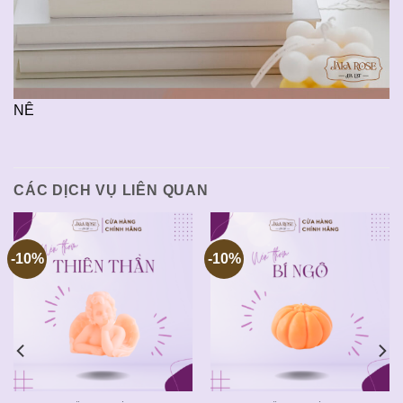
NÊ
CÁC DỊCH VỤ LIÊN QUAN
-10%
-10%