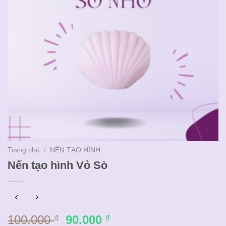
Trang chủ
/
NẾN TẠO HÌNH
Nến tạo hình Vỏ Sò
Giá
Giá
100.000
90.000
₫
₫