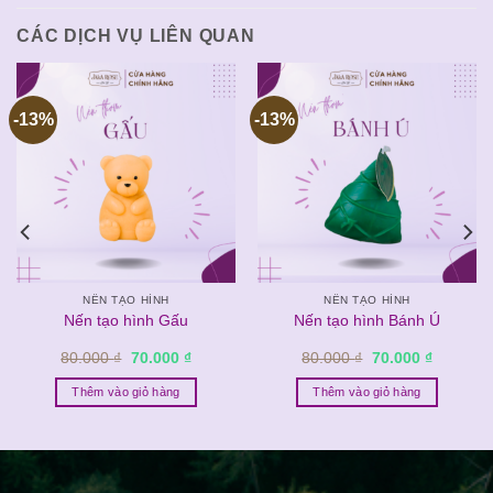
CÁC DỊCH VỤ LIÊN QUAN
-13%
-13%
NẾN TẠO HÌNH
NẾN TẠO HÌNH
Nến tạo hình Gấu
Nến tạo hình Bánh Ú
Giá
Giá
Giá
Giá
80.000
₫
70.000
₫
80.000
₫
70.000
₫
gốc
hiện
gốc
hiện
là:
tại
là:
tại
Thêm vào giỏ hàng
Thêm vào giỏ hàng
80.000 ₫.
là:
80.000 ₫.
là:
 ₫.
70.000 ₫.
70.000 ₫