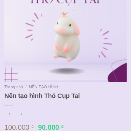
Trang chủ
/
NẾN TẠO HÌNH
Nến tạo hình Thỏ Cụp Tai
Giá
Giá
100.000
90.000
₫
₫