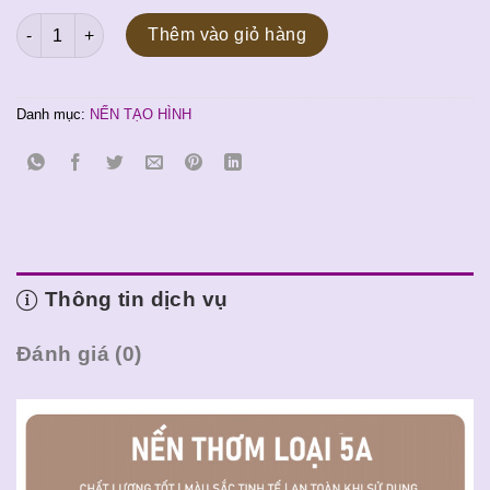
gốc
hiện
Nến tạo hình Thỏ Cụp Tai số lượng
là:
tại
Thêm vào giỏ hàng
100.000 ₫.
là:
90.000 ₫.
Danh mục:
NẾN TẠO HÌNH
Thông tin dịch vụ
Đánh giá (0)