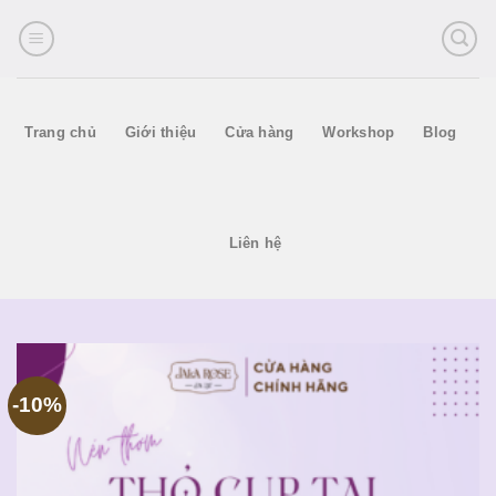
Skip
to
content
Trang chủ
Giới thiệu
Cửa hàng
Workshop
Blog
Liên hệ
-10%