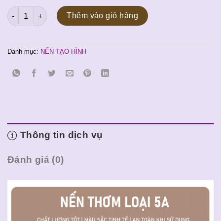
gốc
hiện
Nến tạo hình Gấu 2 số lượng
là:
tại
Thêm vào giỏ hàng
80.000 ₫.
là:
70.000 ₫.
Danh mục:
NẾN TẠO HÌNH
Thông tin dịch vụ
Đánh giá (0)