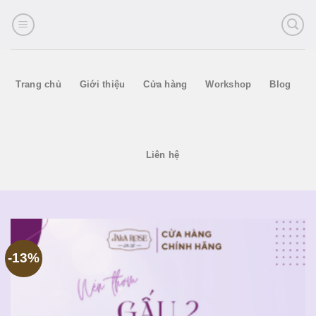
Skip
to
content
Trang chủ
Giới thiệu
Cửa hàng
Workshop
Blog
Liên hệ
-13%