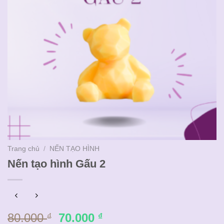
Trang chủ
/
NẾN TẠO HÌNH
Nến tạo hình Gấu 2
Giá
Giá
80.000
70.000
₫
₫