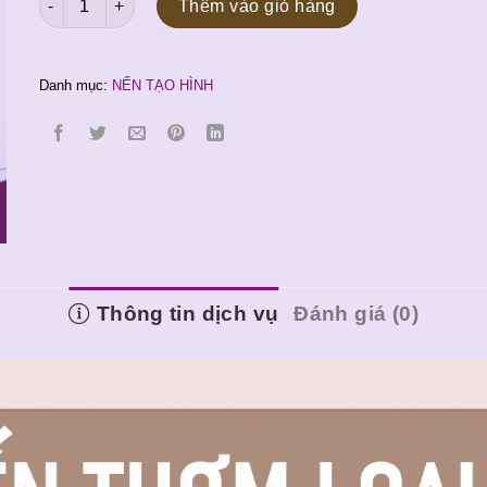
là:
tại
Thêm vào giỏ hàng
100.000 ₫.
là:
90.000 ₫.
Danh mục:
NẾN TẠO HÌNH
Thông tin dịch vụ
Đánh giá (0)