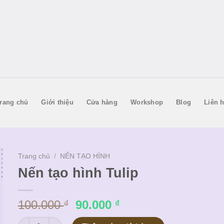
rang chủ
Giới thiệu
Cửa hàng
Workshop
Blog
Liên 
Trang chủ
/
NẾN TẠO HÌNH
Nến tạo hình Tulip
Giá
Giá
100.000
90.000
₫
₫
gốc
hiện
Nến tạo hình Tulip số lượng