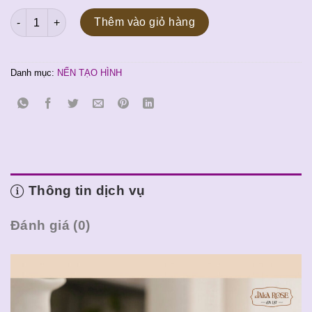
gốc
hiện
Nến tạo hình Quái Vật 2 số lượng
là:
tại
Thêm vào giỏ hàng
80.000 ₫.
là:
70.000 ₫.
Danh mục:
NẾN TẠO HÌNH
Thông tin dịch vụ
Đánh giá (0)