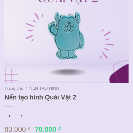
Trang chủ
/
NẾN TẠO HÌNH
Nến tạo hình Quái Vật 2
Giá
Giá
80.000
70.000
₫
₫