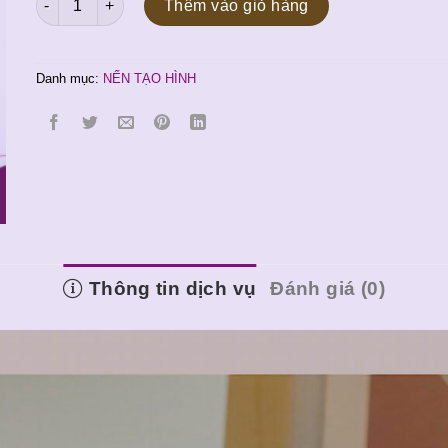
là:
tại
Thêm vào giỏ hàng
100.000 ₫.
là:
90.000 ₫.
Danh mục:
NẾN TẠO HÌNH
Thông tin dịch vụ
Đánh giá (0)