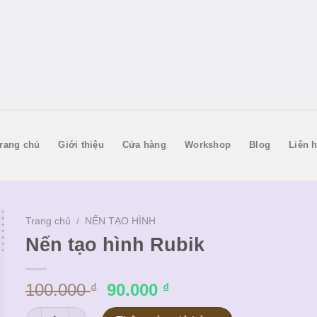
rang chủ
Giới thiệu
Cửa hàng
Workshop
Blog
Liên 
Trang chủ
/
NẾN TẠO HÌNH
Nến tạo hình Rubik
Giá
Giá
100.000
90.000
₫
₫
gốc
hiện
Nến tạo hình Rubik số lượng