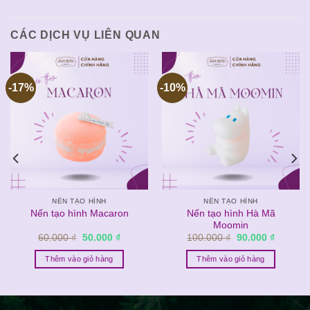
CÁC DỊCH VỤ LIÊN QUAN
-17%
-10%
NẾN TẠO HÌNH
NẾN TẠO HÌNH
Nến tạo hình Hà Mã
Nến tạo hình Macaron
Moomin
Giá
Giá
Giá
Giá
60.000
₫
50.000
₫
100.000
₫
90.000
₫
gốc
hiện
gốc
hiện
là:
tại
là:
tại
Thêm vào giỏ hàng
Thêm vào giỏ hàng
60.000 ₫.
là:
100.000 ₫.
là:
₫.
50.000 ₫.
90.000 ₫