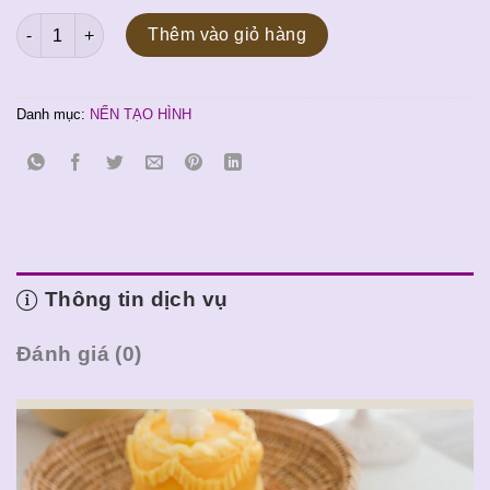
gốc
hiện
Nến tạo hình Hoa Cười số lượng
là:
tại
Thêm vào giỏ hàng
80.000 ₫.
là:
70.000 ₫.
Danh mục:
NẾN TẠO HÌNH
Thông tin dịch vụ
Đánh giá (0)