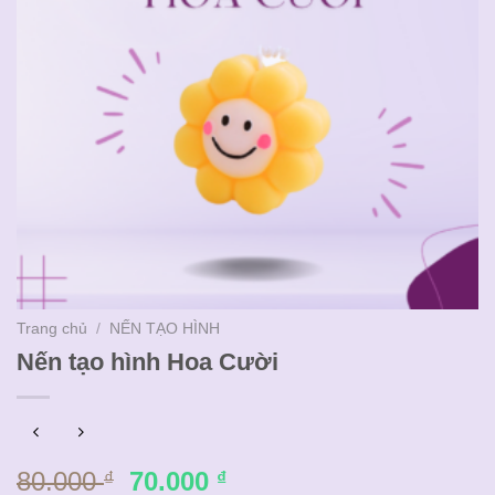
Trang chủ
/
NẾN TẠO HÌNH
Nến tạo hình Hoa Cười
Giá
Giá
80.000
70.000
₫
₫