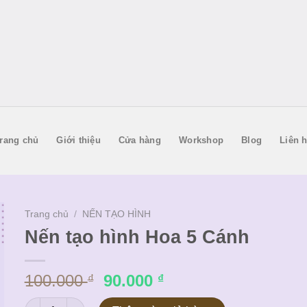
rang chủ
Giới thiệu
Cửa hàng
Workshop
Blog
Liên 
Trang chủ
/
NẾN TẠO HÌNH
Nến tạo hình Hoa 5 Cánh
Giá
Giá
100.000
90.000
₫
₫
gốc
hiện
Nến tạo hình Hoa 5 Cánh số lượng