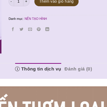
là:
tại
Thêm vào giỏ hàng
100.000 ₫.
là:
90.000 ₫.
Danh mục:
NẾN TẠO HÌNH
Thông tin dịch vụ
Đánh giá (0)