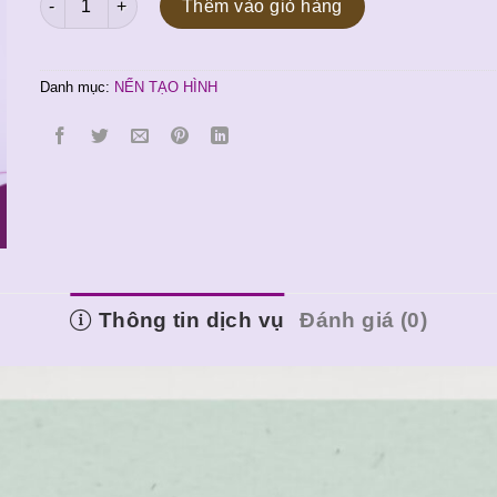
là:
tại
Thêm vào giỏ hàng
80.000 ₫.
là:
70.000 ₫.
Danh mục:
NẾN TẠO HÌNH
Thông tin dịch vụ
Đánh giá (0)