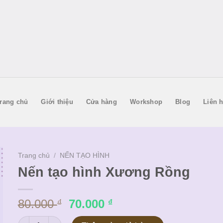
rang chủ
Giới thiệu
Cửa hàng
Workshop
Blog
Liên 
Trang chủ
/
NẾN TẠO HÌNH
Nến tạo hình Xương Rồng
Giá
Giá
80.000
70.000
₫
₫
gốc
hiện
Nến tạo hình Xương Rồng số lượng