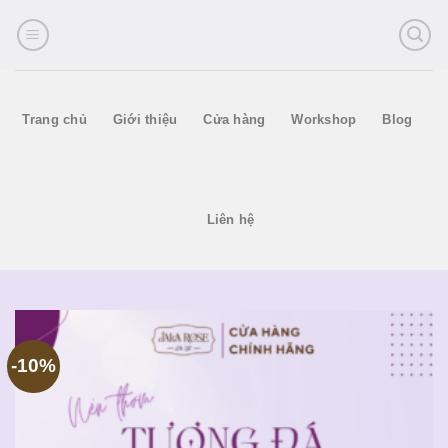
Skip
to
content
Trang chủ
Giới thiệu
Cửa hàng
Workshop
Blog
Liên hệ
-10%