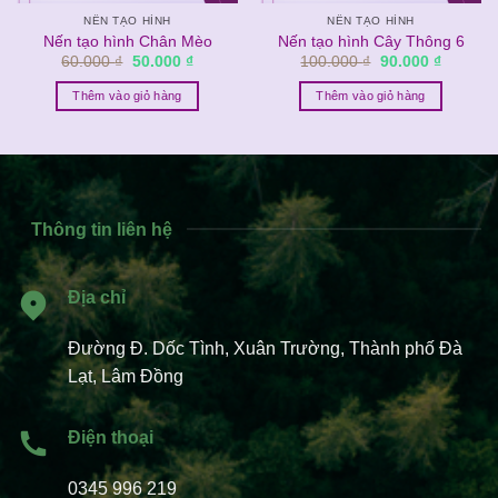
NẾN TẠO HÌNH
NẾN TẠO HÌNH
Nến tạo hình Chân Mèo
Nến tạo hình Cây Thông 6
Giá
Giá
Giá
Giá
60.000
₫
50.000
₫
100.000
₫
90.000
₫
gốc
hiện
gốc
hiện
là:
tại
là:
tại
Thêm vào giỏ hàng
Thêm vào giỏ hàng
60.000 ₫.
là:
100.000 ₫.
là:
₫.
50.000 ₫.
90.000 ₫
Thông tin liên hệ
Địa chỉ
Đường Đ. Dốc Tình, Xuân Trường, Thành phố Đà
Lạt, Lâm Đồng
Điện thoại
0345 996 219