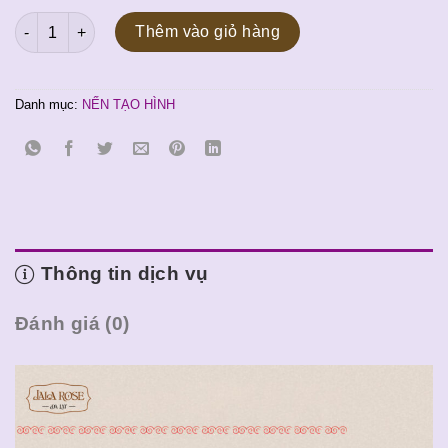
gốc
hiện
Nến tạo hình Sư Tử Đá số lượng
là:
tại
Thêm vào giỏ hàng
100.000 ₫.
là:
90.000 ₫.
Danh mục:
NẾN TẠO HÌNH
Thông tin dịch vụ
Đánh giá (0)