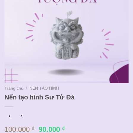
Trang chủ
/
NẾN TẠO HÌNH
Nến tạo hình Sư Tử Đá
Giá
Giá
100.000
90.000
₫
₫