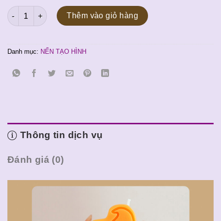
gốc
hiện
Nến tạo hình Halloween số lượng
là:
tại
Thêm vào giỏ hàng
80.000 ₫.
là:
70.000 ₫.
Danh mục:
NẾN TẠO HÌNH
Thông tin dịch vụ
Đánh giá (0)