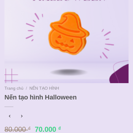
Trang chủ
/
NẾN TẠO HÌNH
Nến tạo hình Halloween
Giá
Giá
80.000
70.000
₫
₫