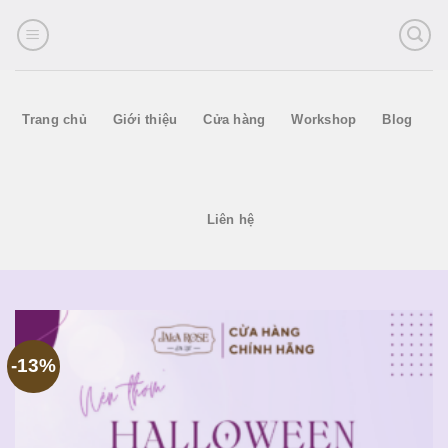
Skip
to
content
Trang chủ
Giới thiệu
Cửa hàng
Workshop
Blog
Liên hệ
-13%