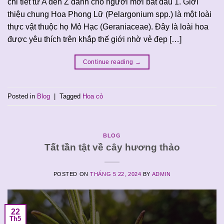
chi tiết từ A đến Z dành cho người mới bắt đầu 1. Giới
thiệu chung Hoa Phong Lữ (Pelargonium spp.) là một loài
thực vật thuộc họ Mỏ Hạc (Geraniaceae). Đây là loài hoa
được yêu thích trên khắp thế giới nhờ vẻ đẹp […]
Continue reading
→
Posted in
Blog
|
Tagged
Hoa cỏ
BLOG
Tất tần tật về cây hương thảo
POSTED ON
THÁNG 5 22, 2024
BY
ADMIN
22
Th5