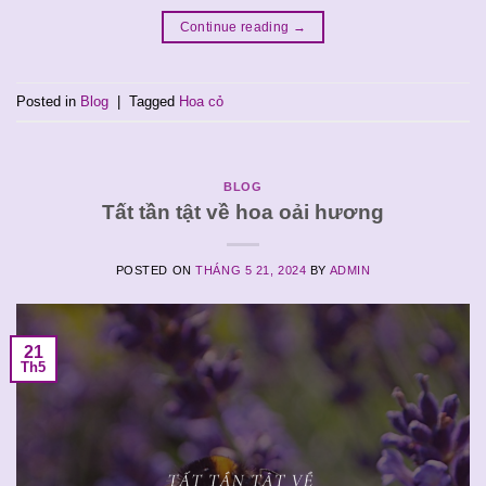
Continue reading
→
Posted in
Blog
|
Tagged
Hoa cỏ
BLOG
Tất tần tật về hoa oải hương
POSTED ON
THÁNG 5 21, 2024
BY
ADMIN
21
Th5