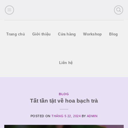
Skip
to
content
Trang chủ
Giới thiệu
Cửa hàng
Workshop
Blog
Liên hệ
BLOG
Tất tần tật về hoa bạch trà
POSTED ON
THÁNG 5 22, 2024
BY
ADMIN