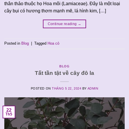
thân thảo thuộc họ Hoa môi (Lamiaceae). Đây là một loại
cây bụi có hương thơm mạnh mẽ, lá hình kim, […]
Continue reading
→
Posted in
Blog
|
Tagged
Hoa cỏ
BLOG
Tất tần tật về cây đô la
POSTED ON
THÁNG 5 22, 2024
BY
ADMIN
22
Th5