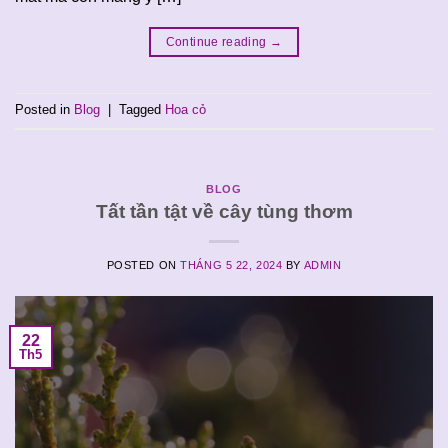
Continue reading
→
Posted in
Blog
|
Tagged
Hoa cỏ
BLOG
Tất tần tật về cây tùng thơm
POSTED ON
THÁNG 5 22, 2024
BY
ADMIN
22
Th5