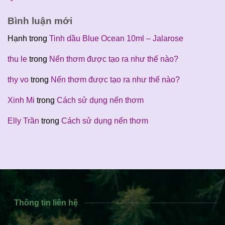
Bình luận mới
Hạnh
trong
Tinh dầu Blue Ocean 10ml – Jalarose
thu le
trong
Nến thơm được tạo ra như thế nào?
thy vo
trong
Nến thơm được tạo ra như thế nào?
Xinh Mi
trong
Cách sử dụng nến thơm
Elly Trần
trong
Cách sử dụng nến thơm
Thông tin liên hệ