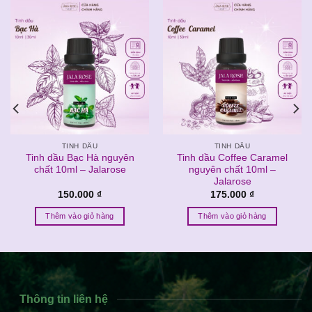
TINH DẦU
TINH DẦU
Tinh dầu Bạc Hà nguyên
Tinh dầu Coffee Caramel
chất 10ml – Jalarose
nguyên chất 10ml –
Jalarose
150.000
₫
175.000
₫
Thêm vào giỏ hàng
Thêm vào giỏ hàng
Thông tin liên hệ