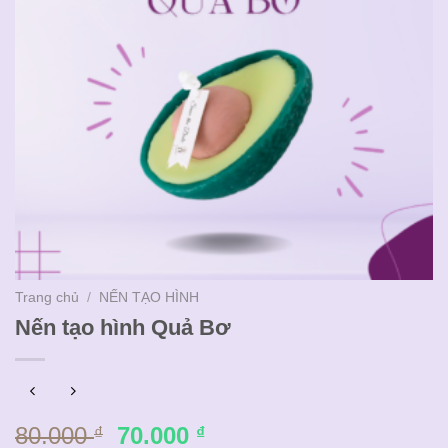
Trang chủ
/
NẾN TẠO HÌNH
Nến tạo hình Quả Bơ
Giá
Giá
80.000
70.000
₫
₫