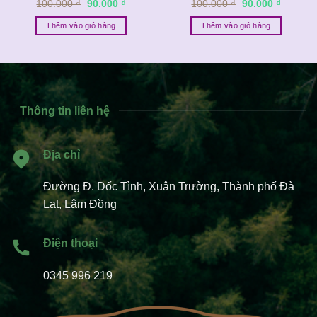
Giá
Giá
Giá
Giá
100.000
₫
90.000
₫
100.000
₫
90.000
₫
gốc
hiện
gốc
hiện
là:
tại
là:
tại
Thêm vào giỏ hàng
Thêm vào giỏ hàng
100.000 ₫.
là:
100.000 ₫.
là:
₫.
90.000 ₫.
90.000 ₫
Thông tin liên hệ
Địa chỉ
Đường Đ. Dốc Tình, Xuân Trường, Thành phố Đà
Lạt, Lâm Đồng
Điện thoại
0345 996 219