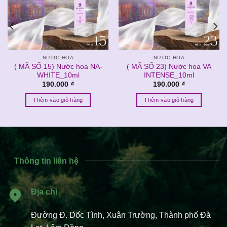
NƯỚC HOA
NƯỚC HOA
( MÃ SỐ 15) Nước hoa NA-
( MÃ SỐ 23) Nước hoa VA
WHITE_10ml
INTENSE_10ml
190.000
₫
190.000
₫
Thêm vào giỏ hàng
Thêm vào giỏ hàng
Thông tin liên hệ
Địa chỉ
Đường Đ. Dốc Tình, Xuân Trường, Thành phố Đà