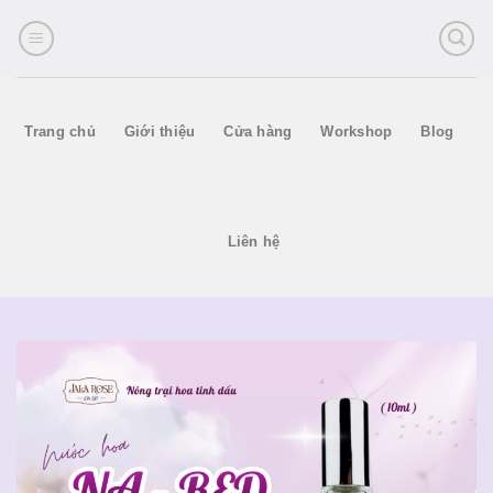
Skip
to
content
Trang chủ
Giới thiệu
Cửa hàng
Workshop
Blog
Liên hệ