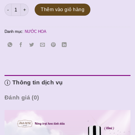
( MÃ SỐ 38 ) Nước hoa NA-RED _10ml số lượng
Thêm vào giỏ hàng
Danh mục:
NƯỚC HOA
Thông tin dịch vụ
Đánh giá (0)