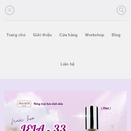
Skip
to
content
Trang chủ
Giới thiệu
Cửa hàng
Workshop
Blog
Liên hệ