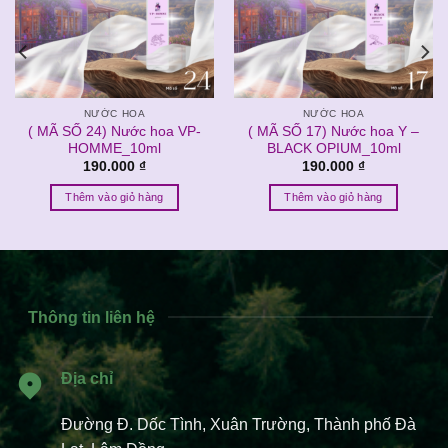
NƯỚC HOA
NƯỚC HOA
( MÃ SỐ 24) Nước hoa VP-
( MÃ SỐ 17) Nước hoa Y –
HOMME_10ml
BLACK OPIUM_10ml
190.000
₫
190.000
₫
Thêm vào giỏ hàng
Thêm vào giỏ hàng
Thông tin liên hệ
Địa chỉ
Đường Đ. Dốc Tình, Xuân Trường, Thành phố Đà