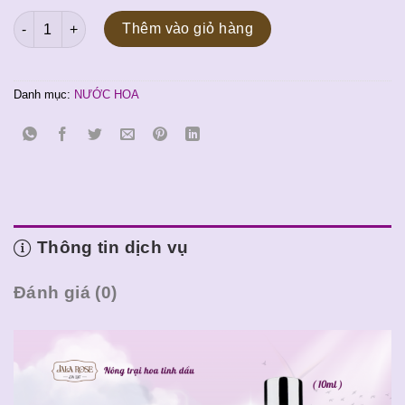
( MÃ SỐ 37 ) Nước hoa LELA-33 _10ml số lượng
Thêm vào giỏ hàng
Danh mục:
NƯỚC HOA
Thông tin dịch vụ
Đánh giá (0)